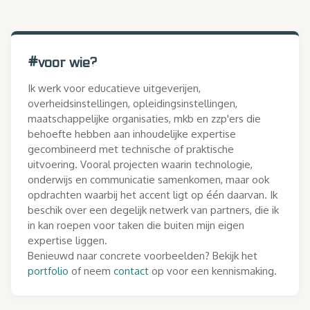
een propedeuse journalisatiek, (geaccrediteerde)
meetinstrumenten in het onderwijs. Met GIS verzorg
lidmaatschappen van Tekstnet en de Auteursbond en
ik cartografie voor uiteenlopende toepassingen.
een groot aantal boeken en andere pulicaties, waar ik
aan werkte als auteur en (eind)redacteur. Als
#
voor wie?
scriptschrijver werkte ik mee aan NTR-programma's
en andere producties. Daarvoor maakte ik ook
Ik werk voor educatieve uitgeverijen,
animaties, infographics, (interactieve) cartografie en
overheidsinstellingen, opleidingsinstellingen,
andwere visuele elementen.
maatschappelijke organisaties, mkb en zzp'ers die
behoefte hebben aan inhoudelijke expertise
gecombineerd met technische of praktische
uitvoering. Vooral projecten waarin technologie,
onderwijs en communicatie samenkomen, maar ook
opdrachten waarbij het accent ligt op één daarvan. Ik
beschik over een degelijk netwerk van partners, die ik
in kan roepen voor taken die buiten mijn eigen
expertise liggen.
Benieuwd naar concrete voorbeelden? Bekijk het
portfolio
of neem
contact
op voor een kennismaking.